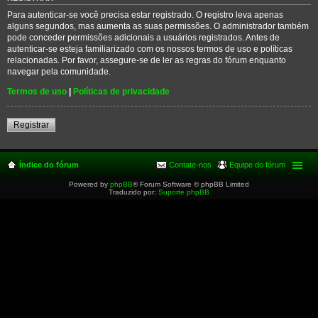
Para autenticar-se você precisa estar registrado. O registro leva apenas
alguns segundos, mas aumenta as suas permissões. O administrador também
pode conceder permissões adicionais a usuários registrados. Antes de
autenticar-se esteja familiarizado com os nossos termos de uso e políticas
relacionadas. Por favor, assegure-se de ler as regras do fórum enquanto
navegar pela comunidade.
Termos de uso
|
Políticas de privacidade
Registrar
Índice do fórum
Contate-nos
Equipe do fórum
Powered by
phpBB
® Forum Software © phpBB Limited
Traduzido por:
Suporte phpBB