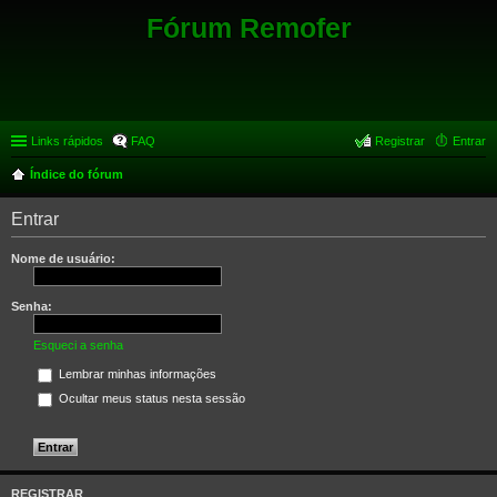
Fórum Remofer
Links rápidos
FAQ
Registrar
Entrar
Índice do fórum
Entrar
Nome de usuário:
Senha:
Esqueci a senha
Lembrar minhas informações
Ocultar meus status nesta sessão
REGISTRAR