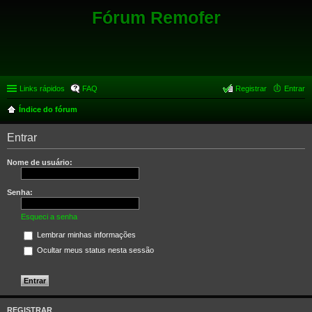
Fórum Remofer
Links rápidos
FAQ
Registrar
Entrar
Índice do fórum
Entrar
Nome de usuário:
Senha:
Esqueci a senha
Lembrar minhas informações
Ocultar meus status nesta sessão
REGISTRAR