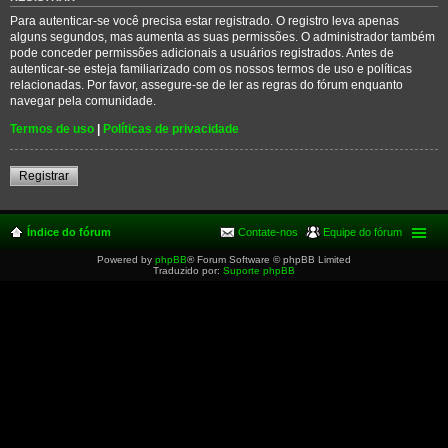
Para autenticar-se você precisa estar registrado. O registro leva apenas
alguns segundos, mas aumenta as suas permissões. O administrador também
pode conceder permissões adicionais a usuários registrados. Antes de
autenticar-se esteja familiarizado com os nossos termos de uso e políticas
relacionadas. Por favor, assegure-se de ler as regras do fórum enquanto
navegar pela comunidade.
Termos de uso
|
Políticas de privacidade
Registrar
Índice do fórum
Contate-nos
Equipe do fórum
Powered by
phpBB
® Forum Software © phpBB Limited
Traduzido por:
Suporte phpBB