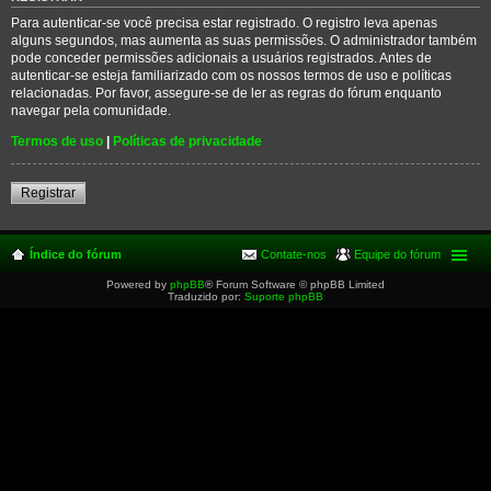
Para autenticar-se você precisa estar registrado. O registro leva apenas
alguns segundos, mas aumenta as suas permissões. O administrador também
pode conceder permissões adicionais a usuários registrados. Antes de
autenticar-se esteja familiarizado com os nossos termos de uso e políticas
relacionadas. Por favor, assegure-se de ler as regras do fórum enquanto
navegar pela comunidade.
Termos de uso
|
Políticas de privacidade
Registrar
Índice do fórum
Contate-nos
Equipe do fórum
Powered by
phpBB
® Forum Software © phpBB Limited
Traduzido por:
Suporte phpBB