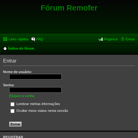
Fórum Remofer
Links rápidos
FAQ
Registrar
Entrar
Índice do fórum
Entrar
Nome de usuário:
Senha:
Esqueci a senha
Lembrar minhas informações
Ocultar meus status nesta sessão
REGISTRAR