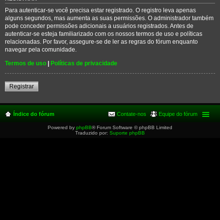
Para autenticar-se você precisa estar registrado. O registro leva apenas
alguns segundos, mas aumenta as suas permissões. O administrador também
pode conceder permissões adicionais a usuários registrados. Antes de
autenticar-se esteja familiarizado com os nossos termos de uso e políticas
relacionadas. Por favor, assegure-se de ler as regras do fórum enquanto
navegar pela comunidade.
Termos de uso
|
Políticas de privacidade
Registrar
Índice do fórum
Contate-nos
Equipe do fórum
Powered by
phpBB
® Forum Software © phpBB Limited
Traduzido por:
Suporte phpBB