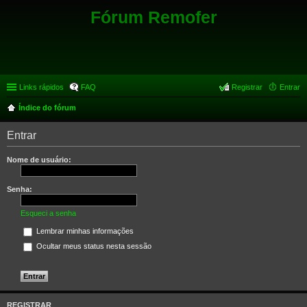
Fórum Remofer
Links rápidos
FAQ
Registrar
Entrar
Índice do fórum
Entrar
Nome de usuário:
Senha:
Esqueci a senha
Lembrar minhas informações
Ocultar meus status nesta sessão
REGISTRAR