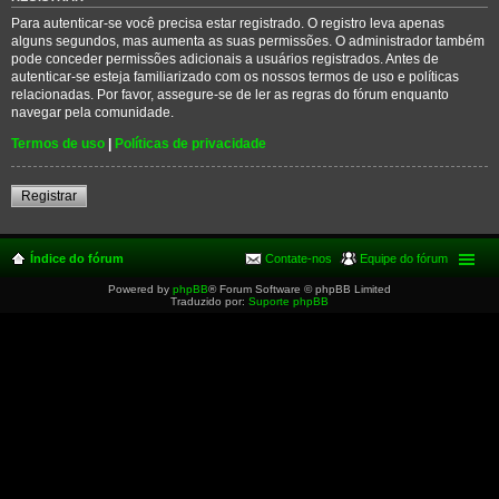
Para autenticar-se você precisa estar registrado. O registro leva apenas
alguns segundos, mas aumenta as suas permissões. O administrador também
pode conceder permissões adicionais a usuários registrados. Antes de
autenticar-se esteja familiarizado com os nossos termos de uso e políticas
relacionadas. Por favor, assegure-se de ler as regras do fórum enquanto
navegar pela comunidade.
Termos de uso
|
Políticas de privacidade
Registrar
Índice do fórum
Contate-nos
Equipe do fórum
Powered by
phpBB
® Forum Software © phpBB Limited
Traduzido por:
Suporte phpBB