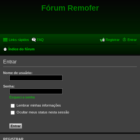
Fórum Remofer
Links rápidos
FAQ
Registrar
Entrar
Índice do fórum
Entrar
Nome de usuário:
Senha:
Esqueci a senha
Lembrar minhas informações
Ocultar meus status nesta sessão
REGISTRAR