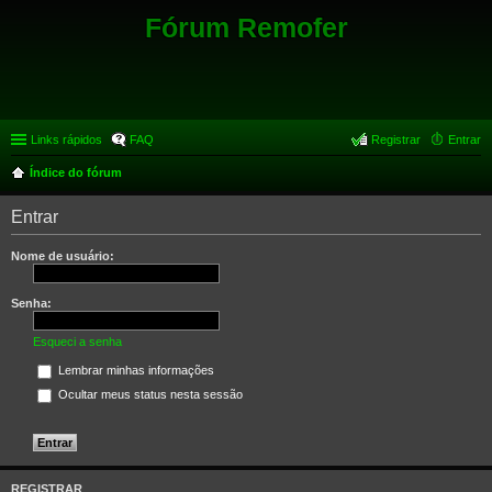
Fórum Remofer
Links rápidos
FAQ
Registrar
Entrar
Índice do fórum
Entrar
Nome de usuário:
Senha:
Esqueci a senha
Lembrar minhas informações
Ocultar meus status nesta sessão
REGISTRAR