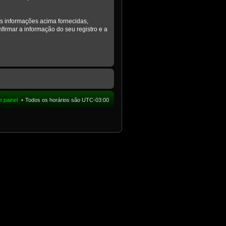
s informações acima fornecidas,
firmar a informação do seu registro e a
e painel
Todos os horários são
UTC-03:00