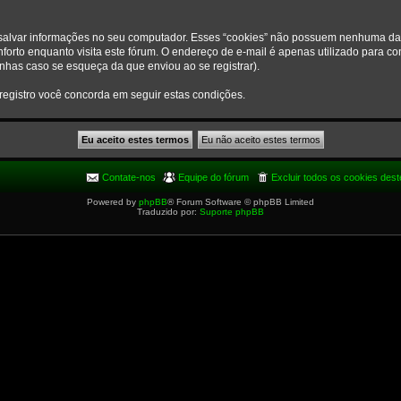
a salvar informações no seu computador. Esses “cookies” não possuem nenhuma da
orto enquanto visita este fórum. O endereço de e-mail é apenas utilizado para con
has caso se esqueça da que enviou ao se registrar).
 registro você concorda em seguir estas condições.
Contate-nos
Equipe do fórum
Excluir todos os cookies dest
Powered by
phpBB
® Forum Software © phpBB Limited
Traduzido por:
Suporte phpBB