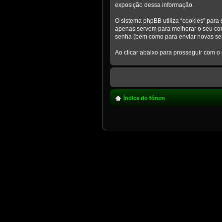
exposição dessa informação.
O sistema phpBB utiliza “cookies” par
apenas servem para melhorar o seu conf
senha (bem como para enviar novas sen
Ao clicar abaixo para prosseguir com o
Índice do fórum