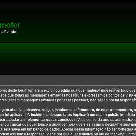
mofer
 na Remofer
es deste fórum tentarem excluir ou editar qualquer material indesejável logo que 
ce que todas as mensagens enviadas nos fóruns expressam os pontos de vista e 
res (exceto mensagens enviadas por essas pessoas) não sendo por tal responsáv
gem abusiva, obscena, vulgar, insultuosa, difamadora, de ódio, ameaçadora,
uer lei aplicável. A incidência desses fatos implicará em sua expulsão imediat
para ajudar a implementar essas condições.
Você concorda que os administrado
over ou trancar qualquer tópico a qualquer hora que eles assim o decidam e seja im
a seja salva em um banco de dados. Apesar dessa informação não ser fornecida a 
em assumir a responsabilidade por qualquer tentativa ou ato de “hacking”, intro