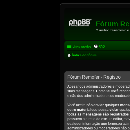
Fórum Re
O melhor treinamento é
Links rápidos
FAQ
Índice do fórum
Fórum Remofer - Registro
Apesar dos administradores e moderador
suas mensagens. Como tal você reconhe
e não dos administradores ou moderado
Você aceita
não enviar qualquer mensa
outro material que possa violar qualq
todas as mensagens são registrados 
possuem o direito de excluir, editar, m
qualquer informação que forneceu acim
administradores ou moderadores não pod