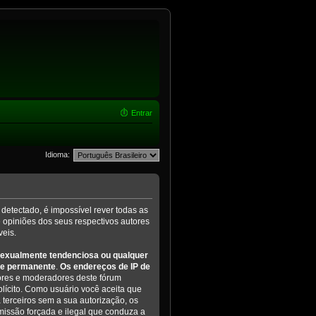
Entrar
Idioma:
detectado, é impossível rever todas as
opiniões dos seus respectivos autores
eis.
 sexualmente tendenciosa ou qualquer
a e permanente
.
Os endereços de IP de
res e moderadores deste fórum
plícito. Como usuário você aceita que
terceiros sem a sua autorização, os
missão forçada e ilegal que conduza a